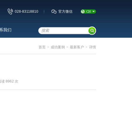
028-83118810
官方微信
CH
系我们
首页
>
成功案例
>
最新客户
>
详情
 8962 次